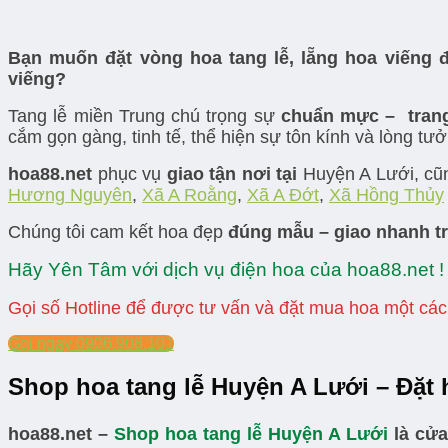
Bạn muốn đặt vòng hoa tang lễ, lẵng hoa viếng 
viếng?
Tang lễ miền Trung chú trọng sự
chuẩn mực – trang
cắm gọn gàng, tinh tế, thể hiện sự tôn kính và lòng t
hoa88.net
phục vụ
giao tận nơi tại
Huyện A Lưới, cũn
Hương Nguyên
,
Xã A Roằng
,
Xã A Đớt
,
Xã Hồng Thủy
Chúng tôi cam kết hoa đẹp
đúng mẫu – giao nhanh tr
Hãy Yên Tâm với dịch vụ điện hoa của hoa88.net !
Gọi số Hotline để được tư vấn và đặt mua hoa một cá
Gọi ngay 0906.908.101
Shop hoa tang lễ Huyện A Lưới – Đặt h
hoa88.net –
Shop hoa tang lễ Huyện A Lưới
là cửa