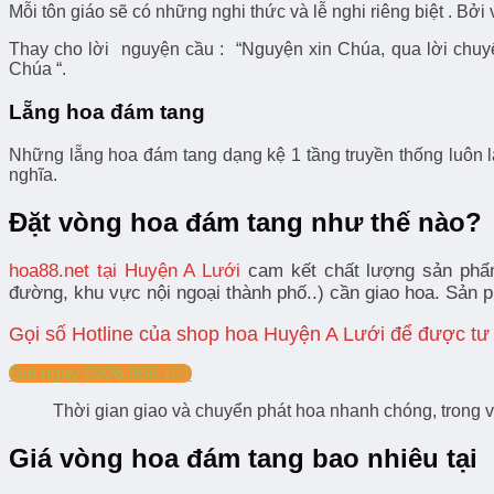
Mỗi tôn giáo sẽ có những nghi thức và lễ nghi riêng biệt . Bở
Thay cho lời nguyện cầu : “Nguyện xin Chúa, qua lời ch
Chúa “.
Lẵng hoa đám tang
Những lẵng hoa đám tang dạng kệ 1 tầng truyền thống luôn 
nghĩa.
Đặt vòng hoa đám tang như thế nào?
hoa88.net tại Huyện A Lưới
cam kết chất lượng sản phẩm,
đường, khu vực nội ngoại thành phố..) cần giao hoa.
Sản p
Gọi số Hotline của shop hoa Huyện A Lưới để được tư
Gọi ngay 0906.908.101
Thời gian giao và chuyển phát hoa nhanh chóng, trong v
Giá vòng hoa đám tang bao nhiêu tại