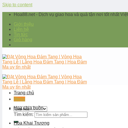
Skip to content
Hoa88.net - Dịch vụ giao hoa và quà tận nơi tốt nhất Vi
Giới thiệu
Liên hệ
Tin tức
Giỏ hàng
Trang chủ
Menu
Hoa chia buồn
Tìm kiếm:
Hoa Khai Trương