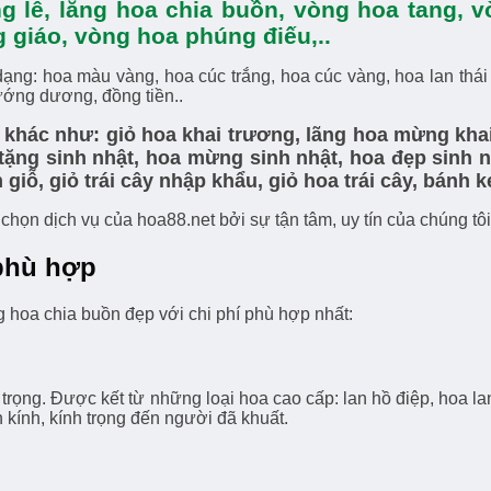
g lễ, lẵng hoa chia buồn, vòng hoa tang, 
 giáo, vòng hoa phúng điếu,..
g: hoa màu vàng, hoa cúc trắng, hoa cúc vàng, hoa lan thái tr
ướng dương, đồng tiền..
 khác như: giỏ hoa khai trương, lãng hoa mừng kha
ặng sinh nhật, hoa mừng sinh nhật, hoa đẹp sinh nh
đám giỗ, giỏ trái cây nhập khẩu, giỏ hoa trái cây, bán
chọn dịch vụ của hoa88.net bởi sự tận tâm, uy tín của chúng tôi
phù hợp
hoa chia buồn đẹp với chi phí phù hợp nhất:
ọng. Được kết từ những loại hoa cao cấp: lan hồ điệp, hoa lan 
kính, kính trọng đến người đã khuất.