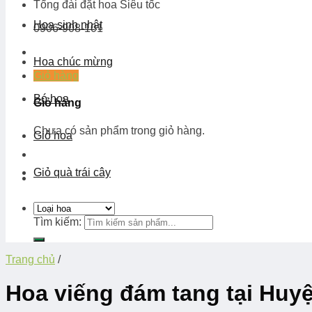
Tổng đài đặt hoa
Siêu tốc
Hoa sinh nhật
0906-908-101
Hoa chúc mừng
Giỏ hàng
Bó hoa
Giỏ hàng
Chưa có sản phẩm trong giỏ hàng.
Giỏ hoa
Giỏ quà trái cây
Tìm kiếm:
Trang chủ
/
Hoa viếng đám tang tại Huy