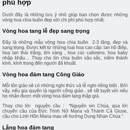
phù hợp
Dưới đây là những lưu ý nhỏ giúp bạn chọn được những
vòng hoa chia buồn đẹp với chi phí phù hợp nhất:
Vòng hoa tang lễ đẹp sang trọng
Đây là những mẫu vòng hoa chia buồn 2-3 tầng, đẹp và
sang trọng. Được kết từ những loại hoa cao cấp: lan hồ điệp,
hoa lan thái trắng, tím vàng , hoa cúc calimero, hoa baby
nhập khẩu… Thay cho lời chia buồn sâu sắc, niềm thành
kính, kính trọng đến người đã khuất.
Vòng hoa đám tang Công Giáo
Mỗi tôn giáo sẽ có những nghi thức và lễ nghi riêng biệt . Bởi
vậy, nếu gia quyến là người công giáo , sẽ rất tuyệt vời nếu
họ nhận được một vòng hoa đám tang thập giá.
Thay cho lời nguyện cầu : “Nguyện xin Chúa, qua lời
chuyển cầu của Đức Trinh Nữ Maria và Thánh Cả Giuse,
cầu cho Linh Hồn Maria mau về hưởng Dung Nhan Chúa “.
Lẵng hoa đám tang