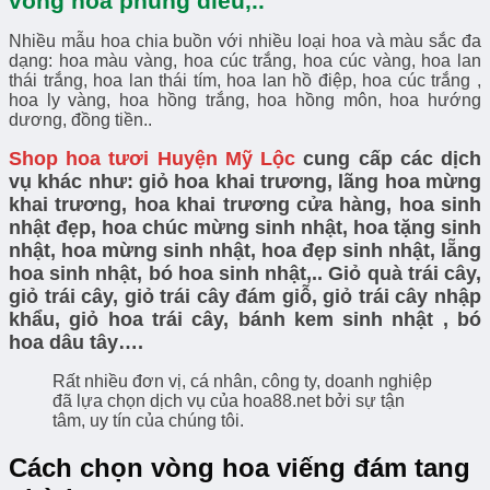
vòng hoa phúng điếu,..
Nhiều mẫu hoa chia buồn với nhiều loại hoa và màu sắc đa
dạng: hoa màu vàng, hoa cúc trắng, hoa cúc vàng, hoa lan
thái trắng, hoa lan thái tím, hoa lan hồ điệp, hoa cúc trắng ,
hoa ly vàng, hoa hồng trắng, hoa hồng môn, hoa hướng
dương, đồng tiền..
Shop hoa tươi Huyện Mỹ Lộc
cung cấp các dịch
vụ khác như: giỏ hoa khai trương, lãng hoa mừng
khai trương, hoa khai trương cửa hàng, hoa sinh
nhật đẹp, hoa chúc mừng sinh nhật, hoa tặng sinh
nhật, hoa mừng sinh nhật, hoa đẹp sinh nhật, lẵng
hoa sinh nhật, bó hoa sinh nhật,.. G
iỏ quà trái cây,
giỏ trái cây, giỏ trái cây đám giỗ, giỏ trái cây nhập
khẩu, giỏ hoa trái cây, bánh kem sinh nhật , bó
hoa dâu tây….
Rất nhiều đơn vị, cá nhân, công ty, doanh nghiệp
đã lựa chọn dịch vụ của hoa88.net bởi sự tận
tâm, uy tín của chúng tôi.
Cách chọn vòng hoa viếng đám tang