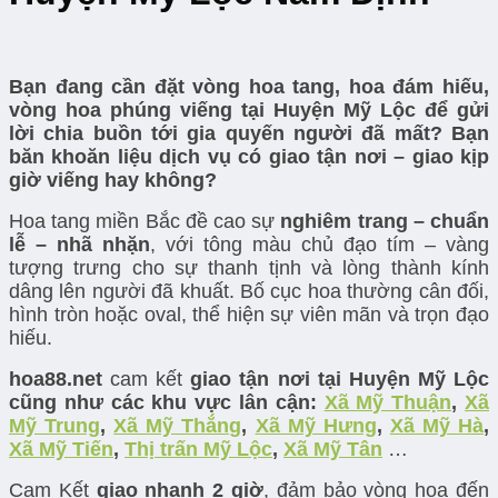
Bạn đang cần đặt vòng hoa tang, hoa đám hiếu,
vòng hoa phúng viếng tại Huyện Mỹ Lộc để gửi
lời chia buồn tới gia quyến người đã mất? Bạn
băn khoăn liệu dịch vụ có giao tận nơi – giao kịp
giờ viếng hay không?
Hoa tang miền Bắc đề cao sự
nghiêm trang – chuẩn
lễ – nhã nhặn
, với tông màu chủ đạo tím – vàng
tượng trưng cho sự thanh tịnh và lòng thành kính
dâng lên người đã khuất. Bố cục hoa thường cân đối,
hình tròn hoặc oval, thể hiện sự viên mãn và trọn đạo
hiếu.
hoa88.net
cam kết
giao tận nơi tại Huyện Mỹ Lộc
cũng như các khu vực lân cận:
Xã Mỹ Thuận
,
Xã
Mỹ Trung
,
Xã Mỹ Thắng
,
Xã Mỹ Hưng
,
Xã Mỹ Hà
,
Xã Mỹ Tiến
,
Thị trấn Mỹ Lộc
,
Xã Mỹ Tân
…
Cam Kết
giao nhanh 2 giờ
, đảm bảo vòng hoa đến