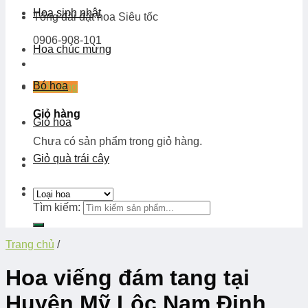
Hoa sinh nhật
Tổng đài đặt hoa
Siêu tốc
0906-908-101
Hoa chúc mừng
Bó hoa
Giỏ hàng
Giỏ hàng
Giỏ hoa
Chưa có sản phẩm trong giỏ hàng.
Giỏ quà trái cây
Tìm kiếm:
Trang chủ
/
Hoa viếng đám tang tại
Huyện Mỹ Lộc Nam Định