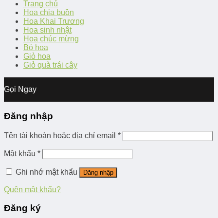
Trang chủ
Hoa chia buồn
Hoa Khai Trương
Hoa sinh nhật
Hoa chúc mừng
Bó hoa
Giỏ hoa
Giỏ quà trái cây
Gọi Ngay
Đăng nhập
Tên tài khoản hoặc địa chỉ email
*
Mật khẩu
*
Ghi nhớ mật khẩu
Đăng nhập
Quên mật khẩu?
Đăng ký