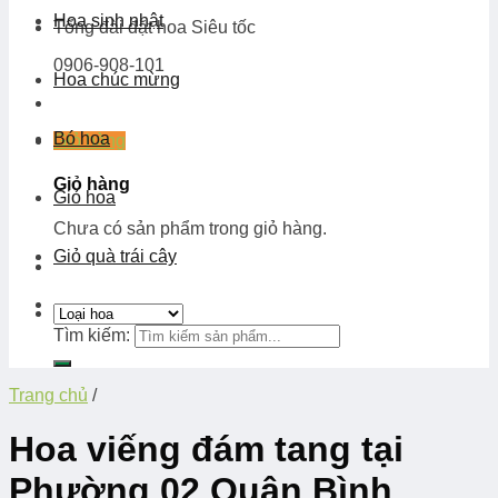
Hoa sinh nhật
Tổng đài đặt hoa
Siêu tốc
0906-908-101
Hoa chúc mừng
Bó hoa
Giỏ hàng
Giỏ hàng
Giỏ hoa
Chưa có sản phẩm trong giỏ hàng.
Giỏ quà trái cây
Tìm kiếm:
Trang chủ
/
Hoa viếng đám tang tại
Phường 02 Quận Bình