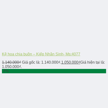
Kệ hoa chia buồn – Kiếp Nhân Sinh- Ms:4077
1.140.000
₫
Giá gốc là: 1.140.000₫.
1.050.000
₫
Giá hiện tại là:
1.050.000₫.
-7%