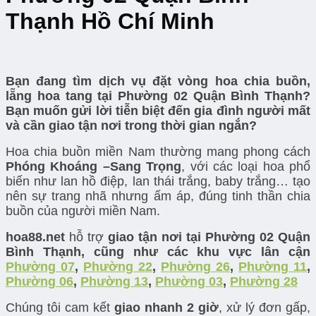
Thạnh Hồ Chí Minh
Bạn đang tìm dịch vụ đặt vòng hoa chia buồn,
lẵng hoa tang tại Phường 02 Quận Bình Thạnh?
Bạn muốn gửi lời tiễn biệt đến gia đình người mất
và cần giao tận nơi trong thời gian ngắn?
Hoa chia buồn miền Nam thường mang phong cách
Phóng Khoáng –Sang Trọng
, với các loại hoa phổ
biến như lan hồ điệp, lan thái trắng, baby trắng… tạo
nên sự trang nhã nhưng ấm áp, đúng tinh thần chia
buồn của người miền Nam.
hoa88.net
hỗ trợ
giao tận nơi tại Phường 02 Quận
Bình Thạnh, cũng như các khu vực lân cận
Phường 07
,
Phường 22
,
Phường 26
,
Phường 11
,
Phường 06
,
Phường 13
,
Phường 03
,
Phường 28
Chúng tôi cam kết
giao nhanh 2 giờ
, xử lý đơn gấp,