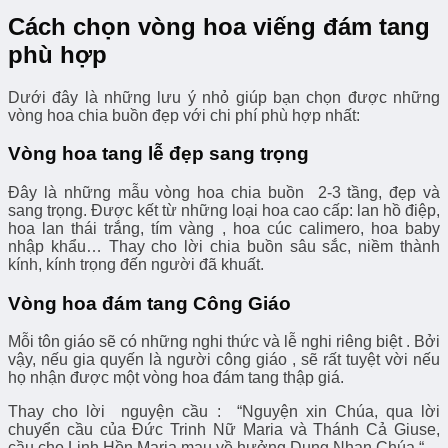
Cách chọn vòng hoa viếng đám tang
phù hợp
Dưới đây là những lưu ý nhỏ giúp bạn chọn được những
vòng hoa chia buồn đẹp với chi phí phù hợp nhất:
Vòng hoa tang lễ đẹp sang trọng
Đây là những mẫu vòng hoa chia buồn 2-3 tầng, đẹp và
sang trọng. Được kết từ những loại hoa cao cấp: lan hồ điệp,
hoa lan thái trắng, tím vàng , hoa cúc calimero, hoa baby
nhập khẩu… Thay cho lời chia buồn sâu sắc, niềm thành
kính, kính trọng đến người đã khuất.
Vòng hoa đám tang Công Giáo
Mỗi tôn giáo sẽ có những nghi thức và lễ nghi riêng biệt . Bởi
vậy, nếu gia quyến là người công giáo , sẽ rất tuyệt vời nếu
họ nhận được một vòng hoa đám tang thập giá.
Thay cho lời nguyện cầu : “Nguyện xin Chúa, qua lời
chuyển cầu của Đức Trinh Nữ Maria và Thánh Cả Giuse,
cầu cho Linh Hồn Maria mau về hưởng Dung Nhan Chúa “.