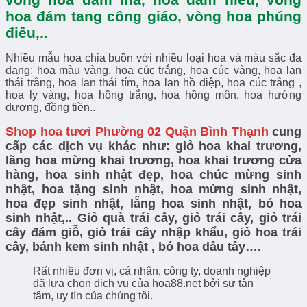
hoa đám tang công giáo, vòng hoa phúng
điếu,..
Nhiều mẫu hoa chia buồn với nhiều loại hoa và màu sắc đa
dạng: hoa màu vàng, hoa cúc trắng, hoa cúc vàng, hoa lan
thái trắng, hoa lan thái tím, hoa lan hồ điệp, hoa cúc trắng ,
hoa ly vàng, hoa hồng trắng, hoa hồng môn, hoa hướng
dương, đồng tiền..
Shop hoa tươi Phường 02 Quận Bình Thạnh
cung
cấp các dịch vụ khác như: giỏ hoa khai trương,
lãng hoa mừng khai trương, hoa khai trương cửa
hàng, hoa sinh nhật đẹp, hoa chúc mừng sinh
nhật, hoa tặng sinh nhật, hoa mừng sinh nhật,
hoa đẹp sinh nhật, lẵng hoa sinh nhật, bó hoa
sinh nhật,.. G
iỏ quà trái cây, giỏ trái cây, giỏ trái
cây đám giỗ, giỏ trái cây nhập khẩu, giỏ hoa trái
cây, bánh kem sinh nhật , bó hoa dâu tây….
Rất nhiều đơn vị, cá nhân, công ty, doanh nghiệp
đã lựa chọn dịch vụ của hoa88.net bởi sự tận
tâm, uy tín của chúng tôi.