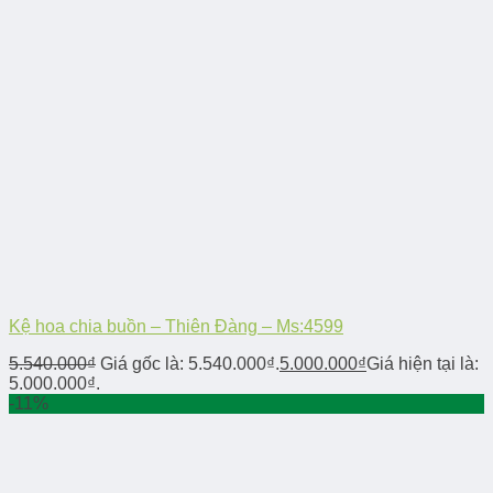
Kệ hoa chia buồn – Thiên Đàng – Ms:4599
5.540.000
₫
Giá gốc là: 5.540.000₫.
5.000.000
₫
Giá hiện tại là:
5.000.000₫.
-11%