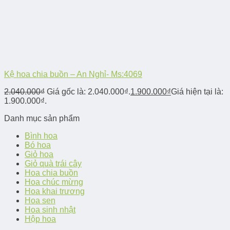
Kệ hoa chia buồn – An Nghỉ- Ms:4069
2.040.000
₫
Giá gốc là: 2.040.000₫.
1.900.000
₫
Giá hiện tại là:
1.900.000₫.
Danh mục sản phẩm
Bình hoa
Bó hoa
Giỏ hoa
Giỏ quà trái cây
Hoa chia buồn
Hoa chúc mừng
Hoa khai trương
Hoa sen
Hoa sinh nhật
Hộp hoa